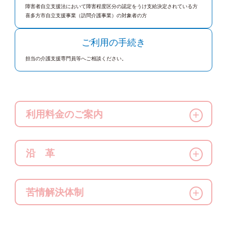
障害者自立支援法において障害程度区分の認定をうけ支給決定されている方
喜多方市自立支援事業（訪問介護事業）の対象者の方
ご利用の手続き
担当の介護支援専門員等へご相談ください。
利用料金のご案内
「お手元の『負担割合証』をご確認
沿 革
ください」
天心ケアハイツヘルパーステー
平成11年
4月
介護保険法に定められた介護報酬の１割～3割分
ション開設
苦情解決体制
となります。詳しくはお問い合わせください。
なお、介護保険適用の場合でも、保険料の滞納等
苦情については遠慮なくお申し出下
により、保険給付金が直接事業者に支払われない