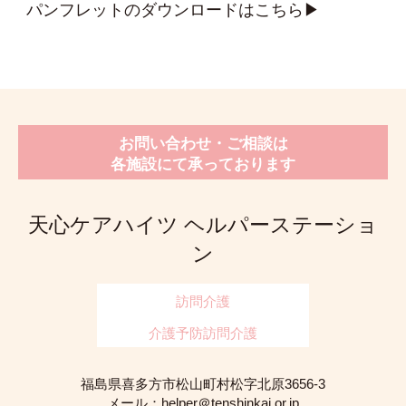
パンフレットのダウンロードはこちら▶
場合があります。その場合は一旦１ケ月あたり上
さい
記金額の全額を頂き、サービス提供証明書を発行
いたします。サービス提供証明書を後日各市町村
あなたやご家族などが、当施設のサービスに関し
の窓口に提出しますと、保険給付（全額）をうけ
て苦情をお持ちでしたら、 ご遠慮なく、以下の
ることができます。
「苦情受付担当者」もしくは「第三者委員」に申
し出てください。
ご利用カテゴリ
負担割合PDF
お問い合わせ・ご相談は
各施設にて承っております
苦情受付担当者及び苦情解決責任者
総合
料金表
介護
料金表
苦情受付担当者
苦情解決責任者
電話番号
天心ケアハイツ ヘルパーステーショ
上野 智佳子（サービス提
折笠 文子（管
0241-33-
ン
供責任者）
理者）
3030
「負担軽減制度について」
第三者委員
訪問介護
所得の低い方は、申請により食費・居住費が大幅
介護予防訪問介護
苦情受付担当者
苦情解決責任者
に減額される制度（特定入所者介護サービス費）
上野 啓介
天心会 監事
があります。詳しくは当施設、または喜多方市の
飛弾 勝子
天心会 評議員
福島県喜多方市松山町村松字北原3656-3
窓口へご相談ください。
メール：
helper＠tenshinkai.or.jp