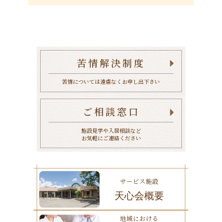
選考結果のご連絡、および面接日時の調整
採用後の人事管理および入職手続きの準備
施設見学の実施
苦情解決制度
2. 安全管理措置
当法人は、送信された個人情報の漏洩、紛失、改
苦情については遠慮なくお申し出下さい
ざんを防止するため、不正アクセス対策等の適切
ご相談窓口
な情報セキュリティ対策を講じ、厳重に管理いた
します。
施設見学や入居相談など
お気軽にご連絡ください
3. 第三者への提供
法令に基づく場合を除き、ご本人の同意なく個人
情報を第三者に提供することはありません。
サービス施設
天心会概要
4. 外部委託について
地域における
採用管理システムの運用等のため、個人情報の取