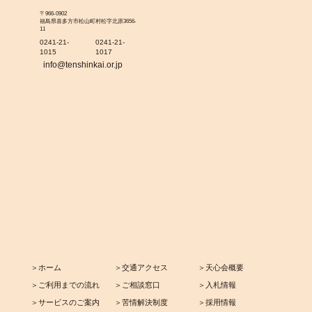
〒966-0902
福島県喜多方市松山町村松字北原3656-
11
0241-21-
0241-21-
1015
1017
info@tenshinkai.or.jp
＞ホーム
＞交通アクセス
＞天心会概要
＞ご利用までの流れ
＞ご相談窓口
＞入札情報
＞サービスのご案内
＞苦情解決制度
＞採用情報