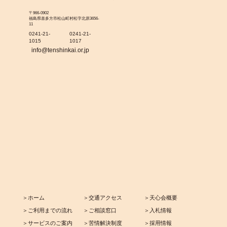
〒966-0902
福島県喜多方市松山町村松字北原3656-
11
0241-21-
0241-21-
1015
1017
info@tenshinkai.or.jp
＞ホーム
＞交通アクセス
＞天心会概要
＞ご利用までの流れ
＞ご相談窓口
＞入札情報
＞サービスのご案内
＞苦情解決制度
＞採用情報