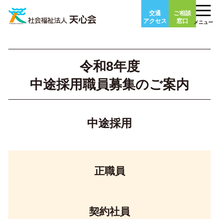
Skip
交通
ご相談
to
アクセス
窓口
メニュー
content
令和8年度
中途採用職員募集のご案内
中途採用
正職員
契約社員